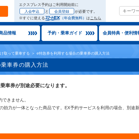
エクスプレス予約はご利用開始前に
入会申込
と
会員登録
が必要です。
※すぐに使える
（年会費無料）
は
こちら
商品情報
予約・乗車ガイド
会員特典・便利情
け取って乗車する
e特急券を利用する場合の乗車券の購入方法
の乗車券の購入方法
、乗車券が別途必要になります。
約できません。
券の効力が一体となった商品です。EX予約サービスを利用の場合、別途