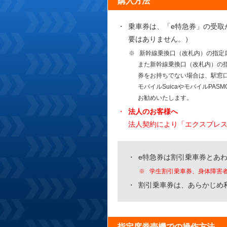
購入方法
乗車券は、「e特急券」の受取
要はありません。）
新幹線乗換口（改札内）の指定
また新幹線乗換口（改札内）の指
券をお持ちでない場合は、駅窓
モバイルSuicaやモバイルP
お勧めいたします。
法人のお客様へ
法人契約により「エクスプレ
e特急券は割引乗車券とあ
学生割引乗車券、身体障害
割引乗車券は、あらかじめ
指定席券売機での操作方法