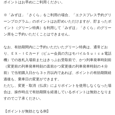
ポイントはお早めにご利用ください。
※「みずほ」「さくら」をご利用の場合、「エクスプレス予約グリ
ーンプログラム」のポイントはお貯めいただけますが、貯まったポ
イント（グリーン特典）を利用して「みずほ」「さくら」のグリー
ン席をご予約いただくことはできません。
なお、有効期間内にご予約いただいたグリーン特典は、通常どお
り、ＥＸ－ＩＣカード（ビュー会員の方はモバイルＳｕｉｃａ電話
機）での改札入場前またはきっぷお受取前で、かつ列車発車時刻前
（変更前の列車発車時刻の直前かつ変更後の列車発車時刻の４分
前）で当初購入日から３ヶ月以内であれば、ポイントの有効期限経
過後も、乗車日の変更ができます。
ただし、変更・取消（払戻）によりポイントを使用しなくなった場
合は、操作時点で有効期限を経過しているポイントは無効となりま
すのでご了承ください。
【ポイントが無効となる例】