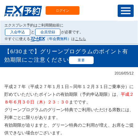
ログイン
エクスプレス予約はご利用開始前に
入会申込
と
会員登録
が必要です。
※すぐに使える
（年会費無料）
は
こちら
【6/30まで】グリーンプログラムのポイント有
効期限にご注意ください
重要
2016/05/12
平成２７年（平成２７年１月１日～同年１２月３１日ご乗車分）に
貯めていただいたポイントの有効期限（予約申込期限）は、
平成２
８年６月３０日（木）２３：３０
までです。
グリーンプログラムのグリーン特典でご利用いただける席数には、
列車ごとに限りがあります。
有効期限が迫りますと、グリーン特典のご利用が増え、お席をご提
供できない場合がございます。