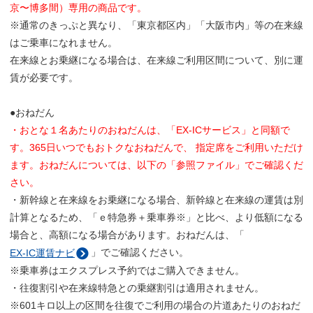
京〜博多間）専用の商品です。
※通常のきっぷと異なり、「東京都区内」「大阪市内」等の在来線
はご乗車になれません。
在来線とお乗継になる場合は、在来線ご利用区間について、別に運
賃が必要です。
●おねだん
・おとな１名あたりのおねだんは、「EX-ICサービス」と同額で
す。365日いつでもおトクなおねだんで、 指定席をご利用いただけ
ます。おねだんについては、以下の「参照ファイル」でご確認くだ
さい。
・新幹線と在来線をお乗継になる場合、新幹線と在来線の運賃は別
計算となるため、「ｅ特急券＋乗車券※」と比べ、より低額になる
場合と、高額になる場合があります。おねだんは、「
」でご確認ください。
EX-IC運賃ナビ
※乗車券はエクスプレス予約ではご購入できません。
・往復割引や在来線特急との乗継割引は適用されません。
※601キロ以上の区間を往復でご利用の場合の片道あたりのおねだ