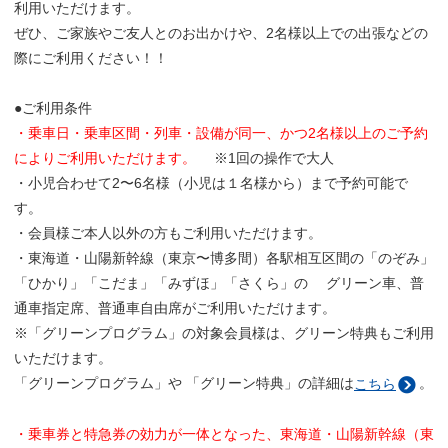
利用いただけます。
ぜひ、ご家族やご友人とのお出かけや、2名様以上での出張などの
際にご利用ください！！
●ご利用条件
・乗車日・乗車区間・列車・設備が同一、かつ2名様以上のご予約
によりご利用いただけます。
※1回の操作で大人
・小児合わせて2〜6名様（小児は１名様から）まで予約可能で
す。
・会員様ご本人以外の方もご利用いただけます。
・東海道・山陽新幹線（東京〜博多間）各駅相互区間の「のぞみ」
「ひかり」「こだま」「みずほ」「さくら」の グリーン車、普
通車指定席、普通車自由席がご利用いただけます。
※「グリーンプログラム」の対象会員様は、グリーン特典もご利用
いただけます。
「グリーンプログラム」や 「グリーン特典」の詳細は
。
こちら
・乗車券と特急券の効力が一体となった、東海道・山陽新幹線（東