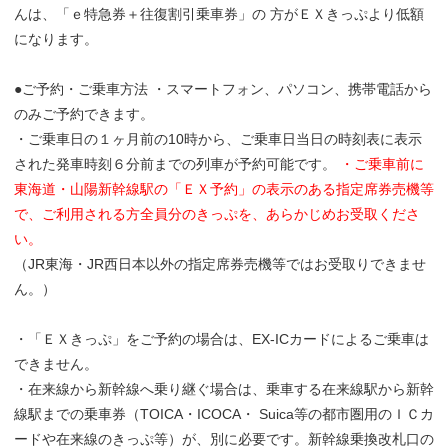
んは、「ｅ特急券＋往復割引乗車券」の 方がＥＸきっぷより低額
になります。
●ご予約・ご乗車方法 ・スマートフォン、パソコン、携帯電話から
のみご予約できます。
・ご乗車日の１ヶ月前の10時から、ご乗車日当日の時刻表に表示
された発車時刻６分前までの列車が予約可能です。
・ご乗車前に
東海道・山陽新幹線駅の「ＥＸ予約」の表示のある指定席券売機等
で、ご利用される方全員分のきっぷを、あらかじめお受取くださ
い。
（JR東海・JR西日本以外の指定席券売機等ではお受取りできませ
ん。）
・「ＥＸきっぷ」をご予約の場合は、EX-ICカードによるご乗車は
できません。
・在来線から新幹線へ乗り継ぐ場合は、乗車する在来線駅から新幹
線駅までの乗車券（TOICA・ICOCA・ Suica等の都市圏用のＩＣカ
ードや在来線のきっぷ等）が、別に必要です。新幹線乗換改札口の