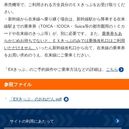
券売機等で、ご利用される方全員分のＥＸきっぷをお受け取りくだ
さい。
・新幹線から在来線へ乗り継ぐ場合は、新幹線駅から降車する在来
線駅までの乗車券（TOICA・ICOCA・ Suica等の都市圏用のＩＣカ
ードや在来線のきっぷ等）が、別に必要です。 また、
乗車券をあ
らかじめお持ちでないと、ＥＸきっぷのみでは乗換改札口はご利用
いただけません。
いったん新幹線改札口から出て、在来線の乗車券
をお買い求めのうえ、在来線にご乗車ください。
「EXきっぷ」のご予約操作やご乗車方法などの詳細は、
こちら
参照ファイル
「EXきっぷ」のおねだん.pdf
サイトの利用にあたって